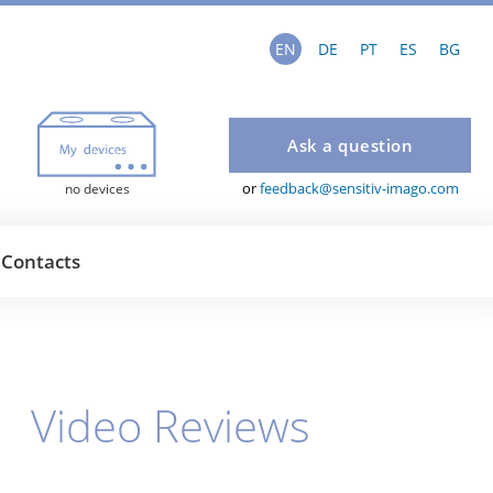
EN
DE
PT
ES
BG
Ask a question
or
feedback@sensitiv-imago.com
no devices
Contacts
Video Reviews