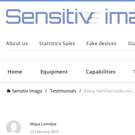
About us
Statistics Sales
Fake devices
Ou
Home
Equipment
Capabilities
Sensitiv imago
Testimonials
Estoy familiarizada con el diagnóstico computerizado Sensitiv Imago 500
Maya Lomidze
22 February 2019