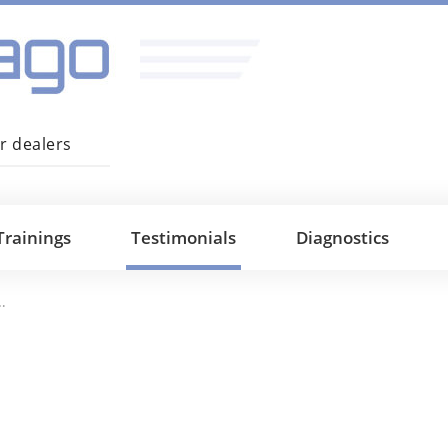
r dealers
Trainings
Testimonials
Diagnostics
 desde el enero de 2012. Compré el dispositivo en Alda Service CenterSR