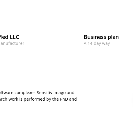
Med LLC
Business plan
manufacturer
A 14-day way
ftware complexes Sensitiv imago and
earch work is performed by the PhD and